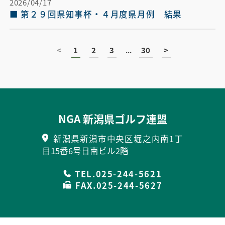
2026/04/17
■ 第２９回県知事杯・４月度県月例　結果
<
1
2
3
...
30
>
NGA 新潟県ゴルフ連盟
新潟県新潟市中央区堀之内南1丁
目15番6号日南ビル2階
TEL.025-244-5621
FAX.025-244-5627