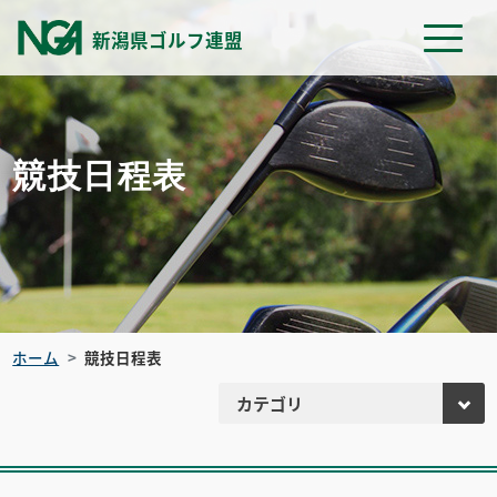
新潟県ゴルフ連盟
競技日程表
ホーム
競技日程表