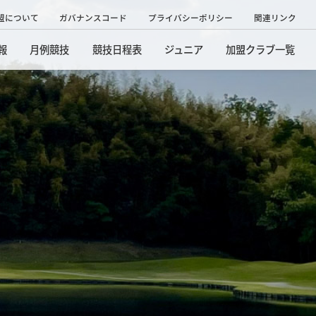
盟について
ガバナンスコード
プライバシーポリシー
関連リンク
報
月例競技
競技日程表
ジュニア
加盟クラブ一覧