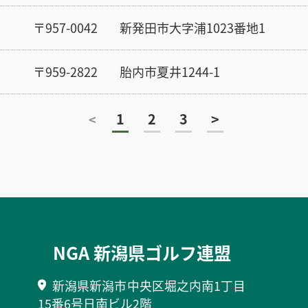
〒957-0042
新発田市大字浦1023番地1
〒959-2822
胎内市夏井1244-1
1
2
3
>
<
NGA 新潟県ゴルフ連盟
新潟県新潟市中央区堀之内南1丁目
15番6号日南ビル2階