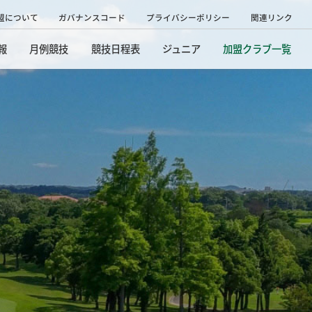
盟について
ガバナンスコード
プライバシーポリシー
関連リンク
報
月例競技
競技日程表
ジュニア
加盟クラブ一覧