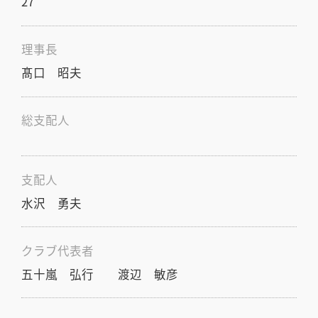
27
理事長
髙口 昭夫
総支配人
支配人
水沢 勇夫
クラブ代表者
五十嵐 弘行 渡辺 敏彦